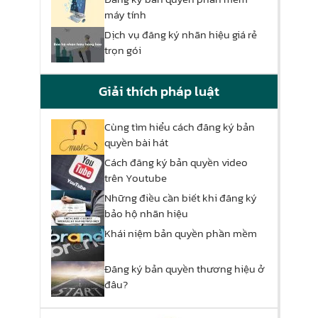
máy tính
Dịch vụ đăng ký nhãn hiệu giá rẻ
trọn gói
Giải thích pháp luật
Cùng tìm hiểu cách đăng ký bản
quyền bài hát
Cách đăng ký bản quyền video
trên Youtube
Những điều cần biết khi đăng ký
bảo hộ nhãn hiệu
Khái niệm bản quyền phần mềm
Đăng ký bản quyền thương hiệu ở
đâu?