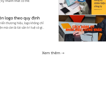
 ký nhanh nhất có thể.
ền logo theo quy định
riển thương hiệu, logo không chỉ
n mà còn là tài sản trí tuệ có giá
ế, nhiều cá nhân và doanh nghiệp
ý bản quyền logo”, […]
Xem thêm →