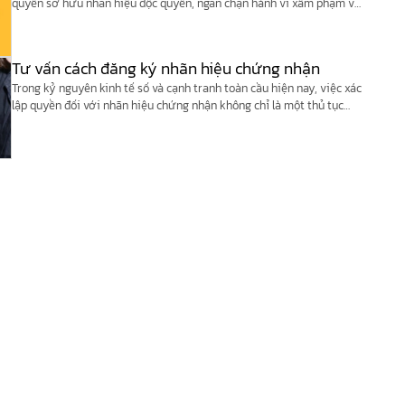
quyền sở hữu nhãn hiệu độc quyền, ngăn chặn hành vi xâm phạm và
xây dựng nền móng vững chắc cho doanh nghiệp.
Tư vấn cách đăng ký nhãn hiệu chứng nhận
Trong kỷ nguyên kinh tế số và cạnh tranh toàn cầu hiện nay, việc xác
lập quyền đối với nhãn hiệu chứng nhận không chỉ là một thủ tục
pháp lý để bảo vệ tài sản trí tuệ, mà còn là một công cụ chiến lược
cực kỳ mạnh mẽ để khẳng định chất lượng, […]