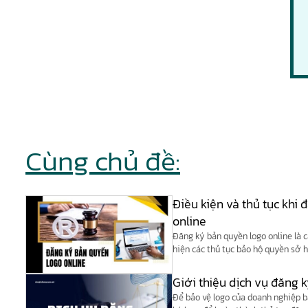
Cùng chủ đề:
Điều kiện và thủ tục khi
online
Đăng ký bản quyền logo online là c
hiện các thủ tục bảo hộ quyền sở h
hình thức nộp hồ sơ điện tử hoặc 
theo quy định của cơ quan nhà nư
Giới thiệu dịch vụ đăng 
Để bảo vệ logo của doanh nghiệp b