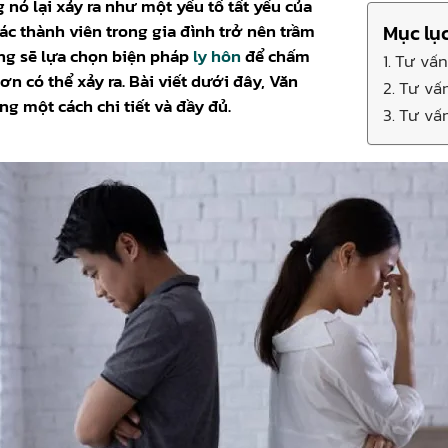
nó lại xảy ra như một yếu tố tất yếu của
ác thành viên trong gia đình trở nên trầm
Mục lụ
ồng sẽ lựa chọn biện pháp
ly hôn
để chấm
1. Tư vấ
 có thể xảy ra. Bài viết dưới đây, Văn
2. Tư vấ
 một cách chi tiết và đầy đủ.
3. Tư vấ