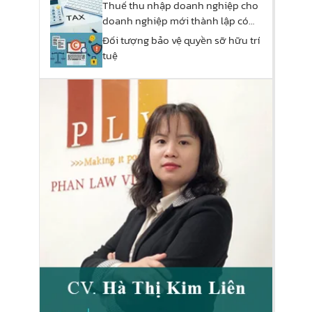
Thuế thu nhập doanh nghiệp cho
doanh nghiệp mới thành lập có
được miễn thuế
Đối tượng bảo vệ quyền sỡ hữu trí
tuệ