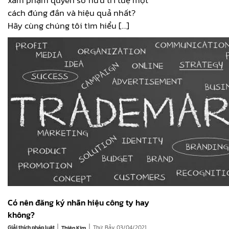
xâm phạm quyền sở hữu trí tuệ một
cách đúng đắn và hiệu quả nhất?
Hãy cùng chúng tôi tìm hiểu […]
Có nên đăng ký nhãn hiệu công ty hay
không?
|
|
Giải thích pháp luật
Thứ Bảy, 03/04/2021
Thiên Kim