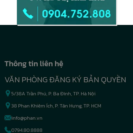
Thông tin liên hệ
VĂN PHÒNG ĐĂNG KÝ BẢN QUYỀN
5/38A Trần Phú, P. Ba Đình, TP. Hà Nội
38 Phan Khiêm Ích, P. Tân Hưng, TP. HCM
info@phan.vn
0794.80.8888