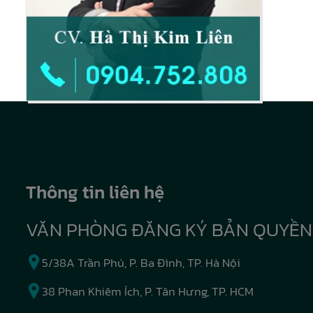
Thông tin liên hệ
VĂN PHÒNG ĐĂNG KÝ BẢN QUYỀN
5/38A Trần Phú, P. Ba Đình, TP. Hà Nội
38 Phan Khiêm Ích, P. Tân Hưng, TP. HCM