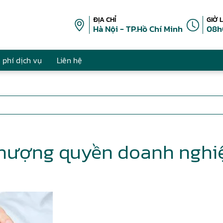
ĐỊA CHỈ
GIỜ 
Hà Nội - TP.Hồ Chí Minh
08h
 phí dịch vụ
Liên hệ
hượng quyền doanh nghi