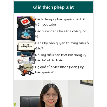
Giải thích pháp luật
Cách đăng ký bản quyền bài hát
trên youtube
Các bước đăng ký sáng chế quốc
tế
Đăng ký bản quyền thương hiệu ở
đâu?
Những điều cần biết khi đăng ký
bảo hộ nhãn hiệu
Hệ quả của việc không đăng ký
bản quyền?