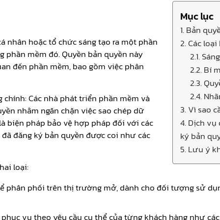
Mục lục
1. Bản quy
á nhân hoặc tổ chức sáng tạo ra một phần
2. Các loạ
ụng phần mềm đó. Quyền bản quyền này
2.1. Sán
quan đến phần mềm, bao gồm việc phân
2.2. Bí
2.3. Quy
2.4. Nhã
 chính: Các nhà phát triển phần mềm và
3. Vì sao
uyền nhằm ngăn chặn việc sao chép dữ
à biện pháp bảo vệ hợp pháp đối với các
4. Dịch v
 đã đăng ký bản quyền được coi như các
ký bản qu
5. Lưu ý 
ai loại:
 để phân phối trên thị trường mở, dành cho đối tượng sử d
ể phục vụ theo yêu cầu cụ thể của từng khách hàng như cá