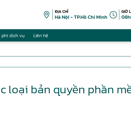
ĐỊA CHỈ
GIỜ 
Hà Nội - TP.Hồ Chí Minh
08h
 phí dịch vụ
Liên hệ
ác loại bản quyền phần m