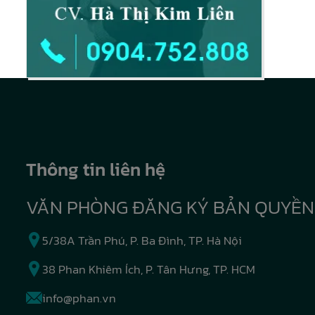
Thông tin liên hệ
VĂN PHÒNG ĐĂNG KÝ BẢN QUYỀN
5/38A Trần Phú, P. Ba Đình, TP. Hà Nội
38 Phan Khiêm Ích, P. Tân Hưng, TP. HCM
info@phan.vn