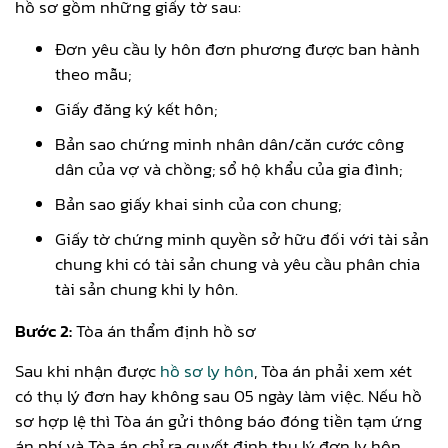
hồ sơ gồm những giấy tờ sau:
Đơn yêu cầu ly hôn đơn phương được ban hành
theo mẫu;
Giấy đăng ký kết hôn;
Bản sao chứng minh nhân dân/căn cước công
dân của vợ và chồng; sổ hộ khẩu của gia đình;
Bản sao giấy khai sinh của con chung;
Giấy tờ chứng minh quyền sở hữu đối với tài sản
chung khi có tài sản chung và yêu cầu phân chia
tài sản chung khi ly hôn.
Bước 2:
Tòa án thẩm định hồ sơ
Sau khi nhận được
hồ sơ ly hôn
, Tòa án phải xem xét
có thụ lý đơn hay không sau 05 ngày làm việc. Nếu hồ
sơ hợp lệ thì Tòa án gửi thông báo đóng tiền tạm ứng
án phí và Tòa án chỉ ra quyết định thụ lý đơn ly hôn