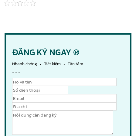
ĐĂNG KÝ NGAY ®
Nhanh chóng • Tiết kiệm • Tận tâm
- - -