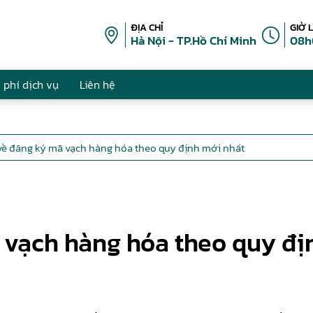
ĐỊA CHỈ
GIỜ 
Hà Nội - TP.Hồ Chí Minh
08h
 phí dịch vụ
Liên hệ
t về đăng ký mã vạch hàng hóa theo quy định mới nhất
ã vạch hàng hóa theo quy đị