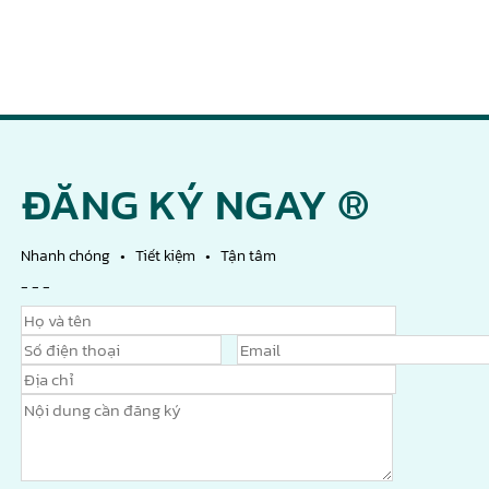
ĐĂNG KÝ NGAY ®
Nhanh chóng • Tiết kiệm • Tận tâm
- - -