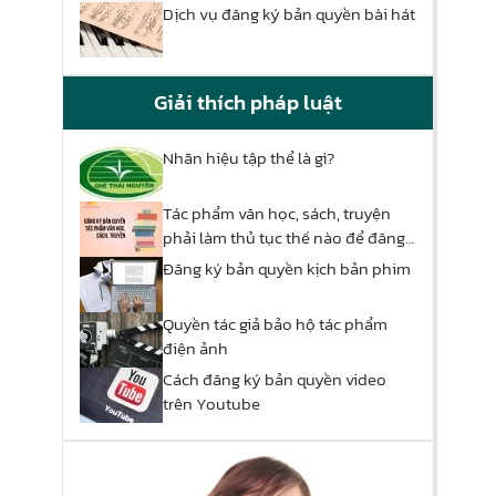
Dịch vụ đăng ký bản quyền bài hát
Giải thích pháp luật
Nhãn hiệu tập thể là gì?
Tác phẩm văn học, sách, truyện
phải làm thủ tục thế nào để đăng
ký quyền tác giả?
Đăng ký bản quyền kịch bản phim
Quyền tác giả bảo hộ tác phẩm
điện ảnh
Cách đăng ký bản quyền video
trên Youtube