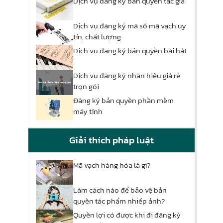
Dịch vụ đăng ký bản quyền tác giả
Dịch vụ đăng ký mã số mã vạch uy
tín, chất lượng
Dịch vụ đăng ký bản quyền bài hát
Dịch vụ đăng ký nhãn hiệu giá rẻ
trọn gói
Đăng ký bản quyền phần mềm
máy tính
Giải thích pháp luật
Mã vạch hàng hóa là gì?
Làm cách nào để bảo vệ bản
quyền tác phẩm nhiếp ảnh?
Quyền​ ​lợi​ ​có​ ​được​ ​khi​ ​đi​ ​đăng​ ​ký​ ​