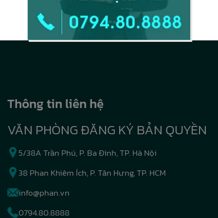
Thông tin liên hệ
VĂN PHÒNG ĐĂNG KÝ BẢN QUYỀN
5/38A Trần Phú, P. Ba Đình, TP. Hà Nội
38 Phan Khiêm Ích, P. Tân Hưng, TP. HCM
info@phan.vn
0794.80.8888