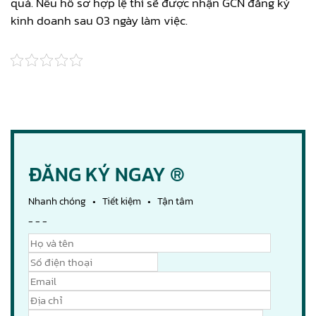
quả. Nếu hồ sơ hợp lệ thì sẽ được nhận GCN đăng ký
kinh doanh sau 03 ngày làm việc.
ĐĂNG KÝ NGAY ®
Nhanh chóng • Tiết kiệm • Tận tâm
- - -