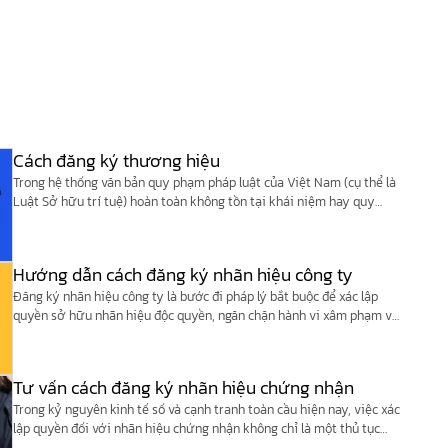
Cách đăng ký thương hiệu
Trong hệ thống văn bản quy phạm pháp luật của Việt Nam (cụ thể là
Luật Sở hữu trí tuệ) hoàn toàn không tồn tại khái niệm hay quy
định nào về “Thương hiệu”.
Hướng dẫn cách đăng ký nhãn hiệu công ty
Đăng ký nhãn hiệu công ty là bước đi pháp lý bắt buộc để xác lập
quyền sở hữu nhãn hiệu độc quyền, ngăn chặn hành vi xâm phạm và
xây dựng nền móng vững chắc cho doanh nghiệp.
Tư vấn cách đăng ký nhãn hiệu chứng nhận
Trong kỷ nguyên kinh tế số và cạnh tranh toàn cầu hiện nay, việc xác
lập quyền đối với nhãn hiệu chứng nhận không chỉ là một thủ tục
pháp lý để bảo vệ tài sản trí tuệ, mà còn là một công cụ chiến lược