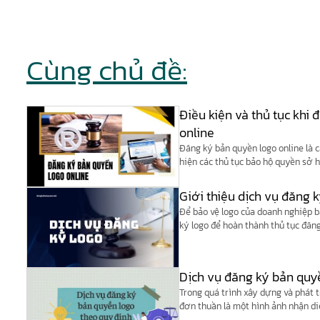
Cùng chủ đề:
Điều kiện và thủ tục khi
online
Đăng ký bản quyền logo online là c
hiện các thủ tục bảo hộ quyền sở h
hình thức nộp hồ sơ điện tử hoặc 
theo quy định của cơ quan nhà nư
Giới thiệu dịch vụ đăng 
Để bảo vệ logo của doanh nghiệp b
ký logo để hoàn thành thủ tục đăng
Dịch vụ đăng ký bản quy
Trong quá trình xây dựng và phát t
đơn thuần là một hình ảnh nhận diệ
trị lâu dài. Tuy nhiên, trên thực t