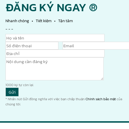
ĐĂNG KÝ NGAY ®
Nhanh chóng • Tiết kiệm • Tận tâm
- - -
1000
ký tự còn lại.
* Nhấn nút Gửi đồng nghĩa với việc bạn chấp thuận
Chính sách bảo mật
của
chúng tôi.