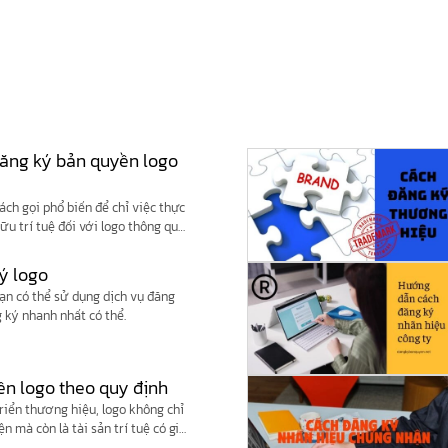
 đăng ký bản quyền logo
ách gọi phổ biến để chỉ việc thực
ữu trí tuệ đối với logo thông qua
sử dụng các nền tảng trực tuyến
ớc có thẩm quyền.
ký logo
ạn có thể sử dụng dịch vụ đăng
 ký nhanh nhất có thể.
ền logo theo quy định
riển thương hiệu, logo không chỉ
n mà còn là tài sản trí tuệ có giá
ế, nhiều cá nhân và doanh nghiệp