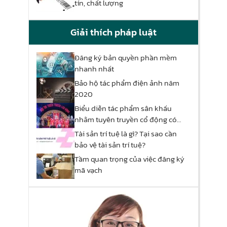
tín, chất lượng
Giải thích pháp luật
Đăng ký bản quyền phần mềm
nhanh nhất
Bảo hộ tác phẩm điện ảnh năm
2020
Biểu diễn tác phẩm sân khấu
nhằm tuyên truyền cổ động có
phải xin phép hay không
Tài sản trí tuệ là gì? Tại sao cần
bảo vệ tài sản trí tuệ?
Tầm quan trọng của việc đăng ký
mã vạch