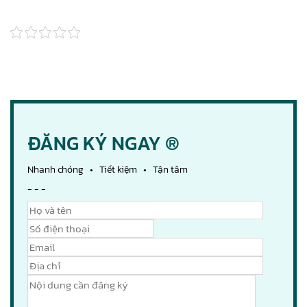
ĐĂNG KÝ NGAY ®
Nhanh chóng • Tiết kiệm • Tận tâm
- - -