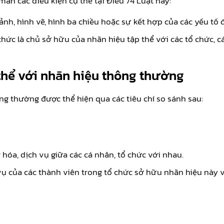
ãn các điều kiện cụ thể tại Điều 74 Luật này:
ảnh, hình vẽ, hình ba chiều hoặc sự kết hợp của các yếu tố
hức là chủ sở hữu của nhãn hiệu tập thể với các tổ chức, c
 thể với nhãn hiệu thông thường
g thường được thể hiện qua các tiêu chí so sánh sau:
óa, dịch vụ giữa các cá nhân, tổ chức với nhau.
vụ của các thành viên trong tổ chức sở hữu nhãn hiệu này v