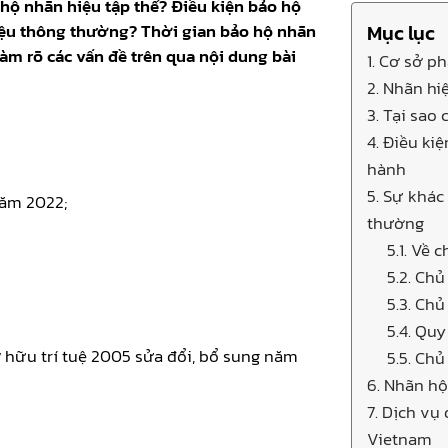
 hộ nhãn hiệu tập thể? Điều kiện bảo hộ
hiệu thông thường? Thời gian bảo hộ nhãn
Mục lục
làm rõ các vấn đề trên qua nội dung bài
1. Cơ sở ph
2. Nhãn hiệ
3. Tại sao
4. Điều ki
hành
5. Sự khác
năm 2022;
thường
5.1. Về 
5.2. Ch
5.3. Ch
5.4. Qu
ở hữu trí tuệ 2005 sửa đổi, bổ sung năm
5.5. Ch
6. Nhãn hộ
7. Dịch vụ
Vietnam