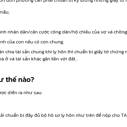
hôn đơn phương cần phải chuẩn bị kỹ lưỡng những giấy tờ 
 mẫu;
nh nhân dân/căn cước công dân/hộ chiếu của vợ và chồng; 
inh của con nếu có con chung;
ân chia tài sản chung khi ly hôn thì chuẩn bị giấy tờ chứn
ở và tài sản khác gắn liền với đất…
ư thế nào?
ược diễn ra như sau:
i chuẩn bị đầy đủ bộ hồ sơ ly hôn như trên để nộp cho TA