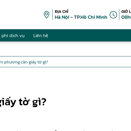
ĐỊA CHỈ
GIỜ 
Hà Nội - TP.Hồ Chí Minh
08h
 phí dịch vụ
Liên hệ
n phương cần giấy tờ gì?
iấy tờ gì?