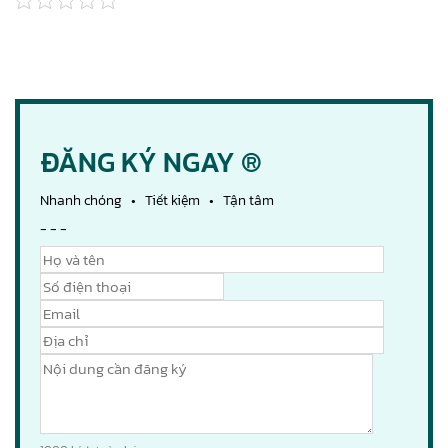
ĐĂNG KÝ NGAY ®
Nhanh chóng • Tiết kiệm • Tận tâm
- - -