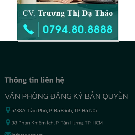
Thông tin liên hệ
VĂN PHÒNG ĐĂNG KÝ BẢN QUYỀN
5/38A Trần Phú, P. Ba Đình, TP. Hà Nội
38 Phan Khiêm Ích, P. Tân Hưng, TP. HCM