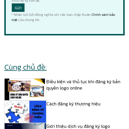
1000
ký tự còn lại.
* Nhấn nút Gửi đồng nghĩa với việc bạn chấp thuận
Chính sách bảo
mật
của chúng tôi.
Cùng chủ đề:
Điều kiện và thủ tục khi đăng ký bản
quyền logo online
Cách đăng ký thương hiệu
Giới thiệu dịch vụ đăng ký logo