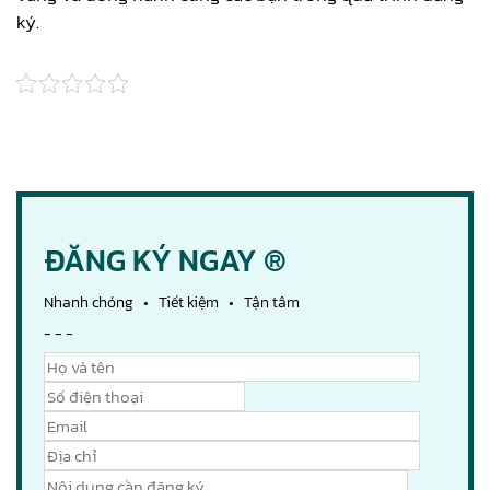
ký.
ĐĂNG KÝ NGAY ®
Nhanh chóng • Tiết kiệm • Tận tâm
- - -