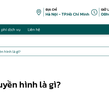
ĐỊA CHỈ
GIỜ 
Hà Nội - TP.Hồ Chí Minh
08h
 phí dịch vụ
Liên hệ
ền hình là gì?
uyền hình là gì?