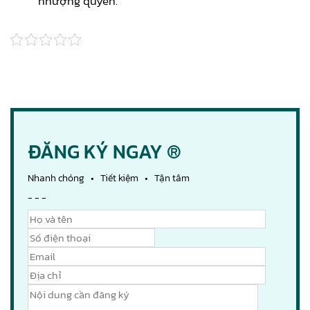
nhượng quyền.
ĐĂNG KÝ NGAY ®
Nhanh chóng • Tiết kiệm • Tận tâm
- - -