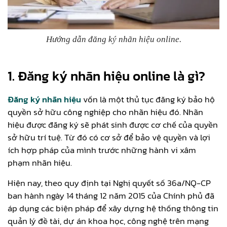
Hướng dẫn đăng ký nhãn hiệu online.
1. Đăng ký nhãn hiệu online là gì?
Đăng ký nhãn hiệu
vốn là một thủ tục đăng ký bảo hộ
quyền sở hữu công nghiệp cho nhãn hiệu đó. Nhãn
hiệu được đăng ký sẽ phát sinh được cơ chế của quyền
sở hữu trí tuệ. Từ đó có cơ sở để bảo vệ quyền và lợi
ích hợp pháp của mình trước những hành vi xâm
phạm nhãn hiệu.
Hiện nay, theo quy định tại Nghị quyết số 36a/NQ-CP
ban hành ngày 14 tháng 12 năm 2015 của Chính phủ đã
áp dụng các biện pháp để xây dựng hệ thống thông tin
quản lý đề tài, dự án khoa học, công nghệ trên mạng