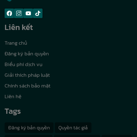
Liên kết
Trang chủ
Đăng ký bản quyền
Biểu phí dịch vụ
Giải thích pháp luật
Chính sách bảo mật
Liên hệ
Tags
Đăng ký bản quyền
Quyền tác giả