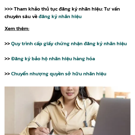
>>> Tham khảo thủ tục đăng ký nhãn hiệu: Tư vấn
chuyên sâu về
đăng ký nhãn hiệu
Xem thêm:
>>
Quy trình cấp giấy chứng nhận đăng ký nhãn hiệu
>>
Đăng ký bảo hộ nhãn hiệu hàng hóa
>>
Chuyển nhượng quyền sở hữu nhãn hiệu