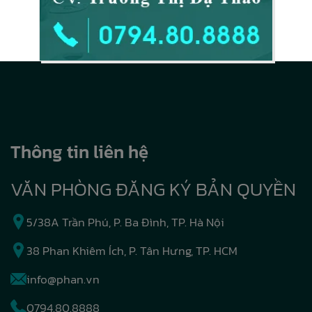
Thông tin liên hệ
VĂN PHÒNG ĐĂNG KÝ BẢN QUYỀN
5/38A Trần Phú, P. Ba Đình, TP. Hà Nội
38 Phan Khiêm Ích, P. Tân Hưng, TP. HCM
info@phan.vn
0794.80.8888