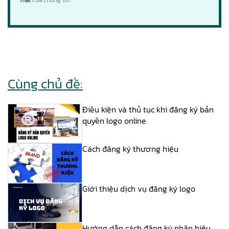
Cùng chủ đề:
Điều kiện và thủ tục khi đăng ký bản
quyền logo online
Cách đăng ký thương hiệu
Giới thiệu dịch vụ đăng ký logo
Hướng dẫn cách đăng ký nhãn hiệu