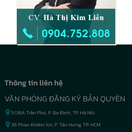
Thông tin liên hệ
VĂN PHÒNG ĐĂNG KÝ BẢN QUYỀN
5/38A Trần Phú, P. Ba Đình, TP. Hà Nội
38 Phan Khiêm Ích, P. Tân Hưng, TP. HCM