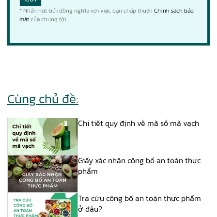
* Nhấn nút Gửi đồng nghĩa với việc bạn chấp thuận
Chính sách bảo
mật
của chúng tôi.
Cùng chủ đề:
Chi tiết quy định về mã số mã vạch
Giấy xác nhận công bố an toàn thực
phẩm
Tra cứu công bố an toàn thực phẩm
ở đâu?