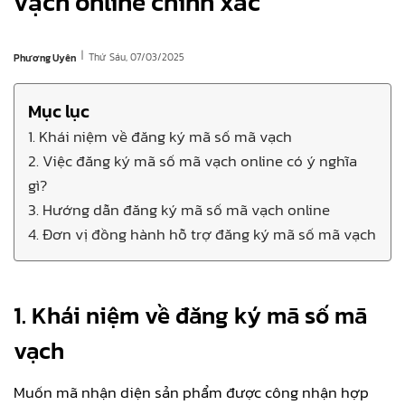
vạch online chính xác
|
Thứ Sáu, 07/03/2025
Phương Uyên
Mục lục
1. Khái niệm về đăng ký mã số mã vạch
2. Việc đăng ký mã số mã vạch online có ý nghĩa
gì?
3. Hướng dẫn đăng ký mã số mã vạch online
4. Đơn vị đồng hành hỗ trợ đăng ký mã số mã vạch
1. Khái niệm về đăng ký mã số mã
vạch
Muốn mã nhận diện sản phẩm được công nhận hợp