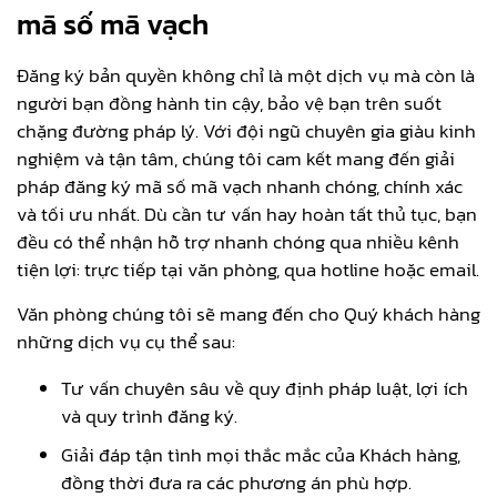
mã số mã vạch
Đăng ký bản quyền không chỉ là một dịch vụ mà còn là
người bạn đồng hành tin cậy, bảo vệ bạn trên suốt
chặng đường pháp lý. Với đội ngũ chuyên gia giàu kinh
nghiệm và tận tâm, chúng tôi cam kết mang đến giải
pháp đăng ký mã số mã vạch nhanh chóng, chính xác
và tối ưu nhất. Dù cần tư vấn hay hoàn tất thủ tục, bạn
đều có thể nhận hỗ trợ nhanh chóng qua nhiều kênh
tiện lợi: trực tiếp tại văn phòng, qua hotline hoặc email.
Văn phòng chúng tôi sẽ mang đến cho Quý khách hàng
những dịch vụ cụ thể sau:
Tư vấn chuyên sâu về quy định pháp luật, lợi ích
và quy trình đăng ký.
Giải đáp tận tình mọi thắc mắc của Khách hàng,
đồng thời đưa ra các phương án phù hợp.