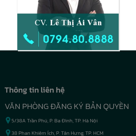
Thông tin liên hệ
VĂN PHÒNG ĐĂNG KÝ BẢN QUYỀN
5/38A Trần Phú, P. Ba Đình, TP. Hà Nội
38 Phan Khiêm Ích, P. Tân Hưng, TP. HCM