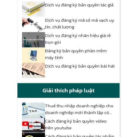
Dịch vụ đăng ký bản quyền tác giả
Dịch vụ đăng ký mã số mã vạch uy
tín, chất lượng
Dịch vụ đăng ký nhãn hiệu giá rẻ
trọn gói
Đăng ký bản quyền phần mềm
máy tính
Dịch vụ đăng ký bản quyền bài hát
Giải thích pháp luật
Thuế thu nhập doanh nghiệp cho
doanh nghiệp mới thành lập có
được miễn thuế
Cách đăng ký bản quyền video
trên youtube
Cách đăng ký bản quyền tác phẩm