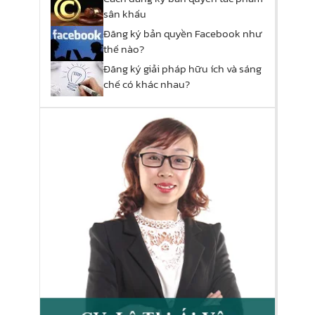
sân khấu
Đăng ký bản quyền Facebook như
thế nào?
Đăng ký giải pháp hữu ích và sáng
chế có khác nhau?