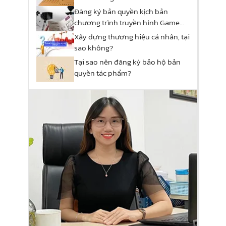
Đăng ký bản quyền kịch bản
chương trình truyền hình Game
show
Xây dựng thương hiệu cá nhân, tại
sao không?
Tại sao nên đăng ký bảo hộ bản
quyền tác phẩm?