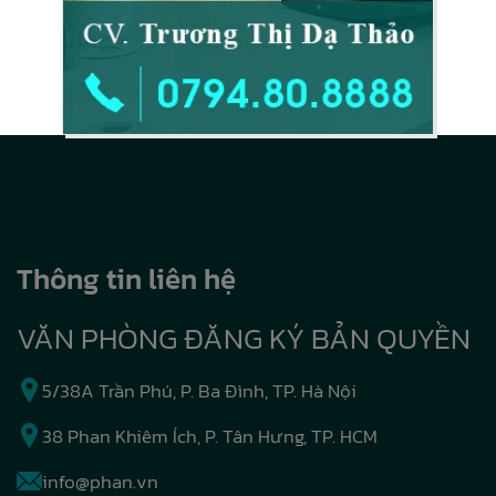
Thông tin liên hệ
VĂN PHÒNG ĐĂNG KÝ BẢN QUYỀN
5/38A Trần Phú, P. Ba Đình, TP. Hà Nội
38 Phan Khiêm Ích, P. Tân Hưng, TP. HCM
info@phan.vn