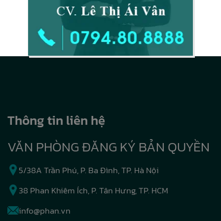
Thông tin liên hệ
VĂN PHÒNG ĐĂNG KÝ BẢN QUYỀN
5/38A Trần Phú, P. Ba Đình, TP. Hà Nội
38 Phan Khiêm Ích, P. Tân Hưng, TP. HCM
info@phan.vn