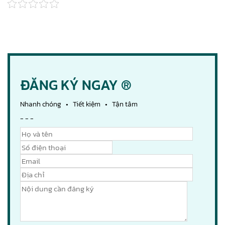
ĐĂNG KÝ NGAY ®
Nhanh chóng • Tiết kiệm • Tận tâm
- - -