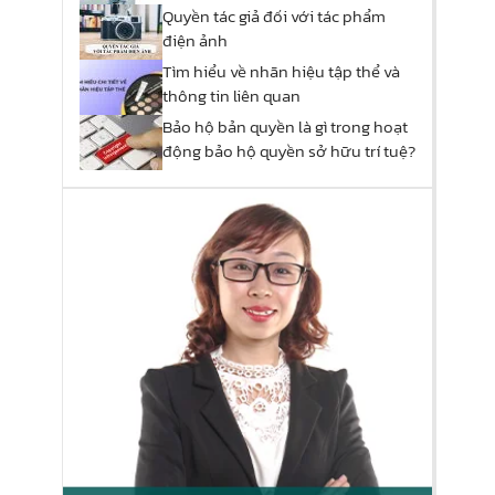
phẩm nào?
Quyền tác giả đối với tác phẩm
điện ảnh
Tìm hiểu về nhãn hiệu tập thể và
thông tin liên quan
Bảo hộ bản quyền là gì trong hoạt
động bảo hộ quyền sở hữu trí tuệ?