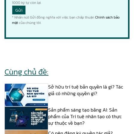
1000
ký tự còn lại.
* Nhấn nút Gửi đồng nghĩa với việc bạn chấp thuận
Chính sách bảo
mật
của chúng tôi.
Cùng chủ đề:
Sở hữu trí tuệ bản quyền là gì? Tác
giả có những quyền gì?
Sản phẩm sáng tạo bằng AI: Sản
phẩm của Trí tuệ nhân tạo có thực
sự thuộc về bạn?
Có nên đăng ký quyền tác giả?