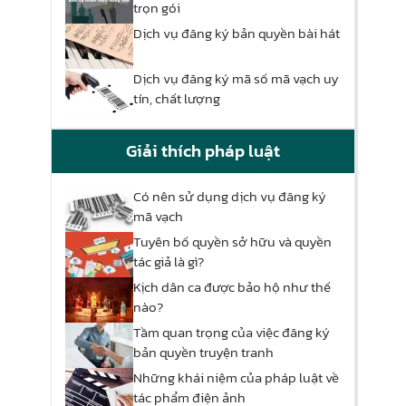
trọn gói
Dịch vụ đăng ký bản quyền bài hát
Dịch vụ đăng ký mã số mã vạch uy
tín, chất lượng
Giải thích pháp luật
Có nên sử dụng dịch vụ đăng ký
mã vạch
Tuyên bố quyền sở hữu và quyền
tác giả là gì?
Kịch dân ca được bảo hộ như thế
nào?
Tầm quan trọng của việc đăng ký
bản quyền truyện tranh
Những khái niệm của pháp luật về
tác phẩm điện ảnh