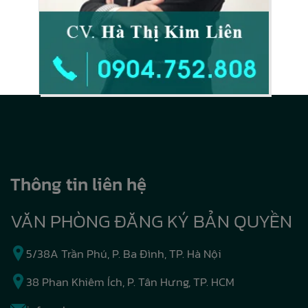
Thông tin liên hệ
VĂN PHÒNG ĐĂNG KÝ BẢN QUYỀN
5/38A Trần Phú, P. Ba Đình, TP. Hà Nội
38 Phan Khiêm Ích, P. Tân Hưng, TP. HCM