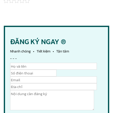
ĐĂNG KÝ NGAY ®
Nhanh chóng • Tiết kiệm • Tận tâm
- - -