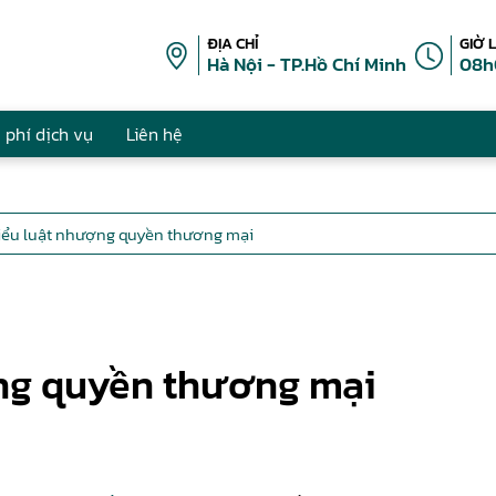
ĐỊA CHỈ
GIỜ 
Hà Nội - TP.Hồ Chí Minh
08h
 phí dịch vụ
Liên hệ
iểu luật nhượng quyền thương mại
ợng quyền thương mại