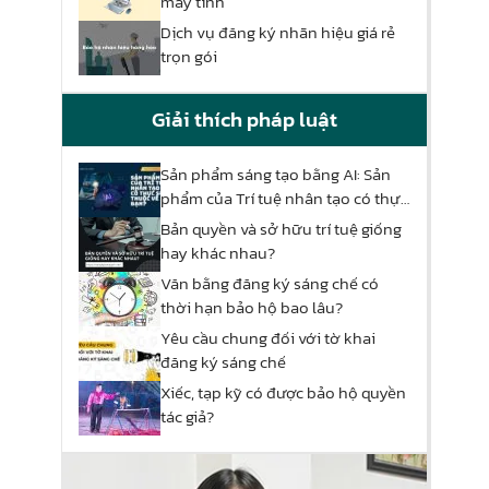
máy tính
Dịch vụ đăng ký nhãn hiệu giá rẻ
trọn gói
Giải thích pháp luật
Sản phẩm sáng tạo bằng AI: Sản
phẩm của Trí tuệ nhân tạo có thực
sự thuộc về bạn?
Bản quyền và sở hữu trí tuệ giống
hay khác nhau?
Văn bằng đăng ký sáng chế có
thời hạn bảo hộ bao lâu?
Yêu cầu chung đối với tờ khai
đăng ký sáng chế
Xiếc, tạp kỹ có được bảo hộ quyền
tác giả?