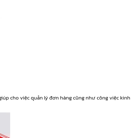
 giúp cho việc quản lý đơn hàng cũng như công việc kinh