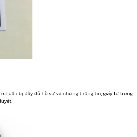
chuẩn bị đầy đủ hồ sơ và những thông tin, giấy tờ trong
duyệt.