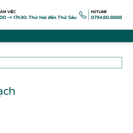
LÀM VIỆC
HOTLINE
00 -> 17h30: Thứ Hai đến Thứ Sáu
0794.80.8888
ạch