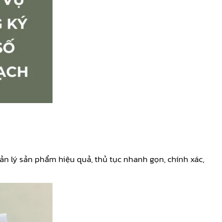
n lý sản phẩm hiệu quả, thủ tục nhanh gọn, chính xác,