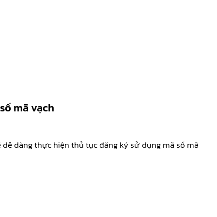
 số mã vạch
ẽ dễ dàng thực hiện thủ tục đăng ký sử dụng mã số mã