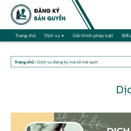
Trang chủ
Dịch vụ
Giải thích pháp luật
Biểu
Trang chủ
/ Dịch vụ đăng ký mã số mã vạch
Dị