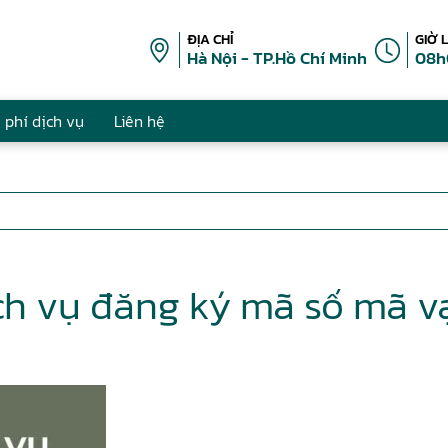
ĐỊA CHỈ
GIỜ 
Hà Nội - TP.Hồ Chí Minh
08h
 phí dịch vụ
Liên hệ
ch vụ đăng ký mã số mã v