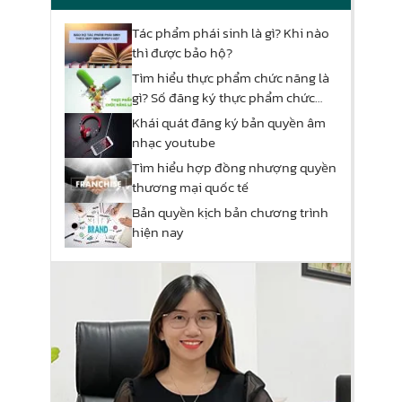
Tác phẩm phái sinh là gì? Khi nào
thì được bảo hộ?
Tìm hiểu thực phẩm chức năng là
gì? Số đăng ký thực phẩm chức
năng
Khái quát đăng ký bản quyền âm
nhạc youtube
Tìm hiểu hợp đồng nhượng quyền
thương mại quốc tế
Bản quyền kịch bản chương trình
hiện nay