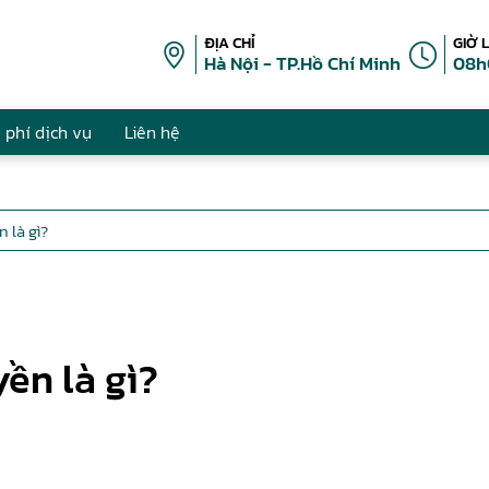
ĐỊA CHỈ
GIỜ 
Hà Nội - TP.Hồ Chí Minh
08h
 phí dịch vụ
Liên hệ
 là gì?
ền là gì?