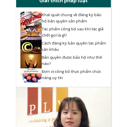
Giải thích pháp luật
Khái quát chung về đăng ký bảo
hộ bản quyền sản phẩm
Tác phẩm công bố sau khi tác giả
chết gọi là gì?
Cách đăng ký bản quyền tác phẩm
sân khấu
Bản quyền được bảo hộ như thế
nào?
Đơn vị công bố thực phẩm chức
năng uy tín