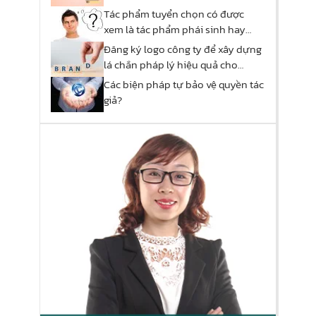
ký quyền tác giả?
Tác phẩm tuyển chọn có được
xem là tác phẩm phái sinh hay
không?
Đăng ký logo công ty để xây dựng
lá chắn pháp lý hiệu quả cho
thương hiệu
Các biện pháp tự bảo vệ quyền tác
giả?