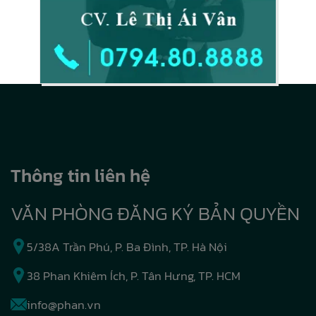
Thông tin liên hệ
VĂN PHÒNG ĐĂNG KÝ BẢN QUYỀN
5/38A Trần Phú, P. Ba Đình, TP. Hà Nội
38 Phan Khiêm Ích, P. Tân Hưng, TP. HCM
info@phan.vn