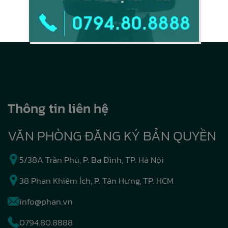
Thông tin liên hệ
VĂN PHÒNG ĐĂNG KÝ BẢN QUYỀN
5/38A Trần Phú, P. Ba Đình, TP. Hà Nội
38 Phan Khiêm Ích, P. Tân Hưng, TP. HCM
info@phan.vn
0794.80.8888