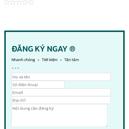
ĐĂNG KÝ NGAY ®
Nhanh chóng • Tiết kiệm • Tận tâm
- - -