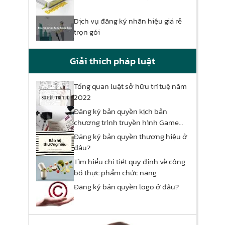
Dịch vụ đăng ký nhãn hiệu giá rẻ
trọn gói
Giải thích pháp luật
Tổng quan luật sở hữu trí tuệ năm
2022
Đăng ký bản quyền kịch bản
chương trình truyền hình Game
show
Đăng ký bản quyền thương hiệu ở
đâu?
Tìm hiểu chi tiết quy định về công
bố thực phẩm chức năng
Đăng ký bản quyền logo ở đâu?