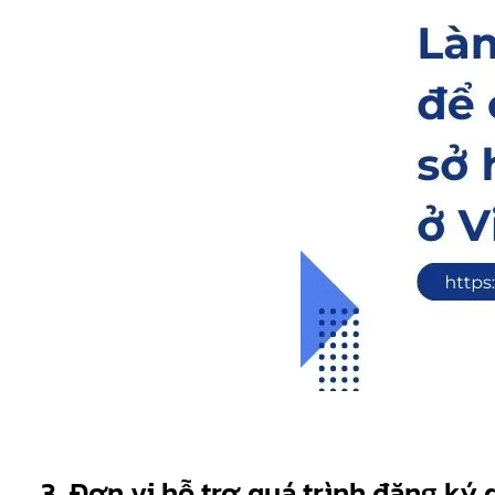
3. Đơn vị hỗ trợ quá trình đăng ký 