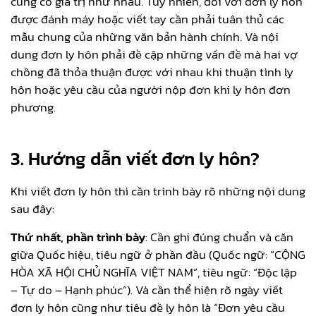
cũng có giá trị như nhau. Tuy nhiên, đối với đơn ly hôn
được đánh máy hoặc viết tay cần phải tuân thủ các
mẫu chung của những văn bản hành chính. Và nội
dung đơn ly hôn phải đề cập những vấn đề mà hai vợ
chồng đã thỏa thuận được với nhau khi thuận tình ly
hôn hoặc yêu cầu của người nộp đơn khi ly hôn đơn
phương.
3. Hướng dẫn viết đơn ly hôn?
Khi viết đơn ly hôn thì cần trình bày rõ những nội dung
sau đây:
Thứ nhất, phần trình bày
: Cần ghi đúng chuẩn và căn
giữa Quốc hiệu, tiêu ngữ ở phần đầu (Quốc ngữ: “CỘNG
HÒA XÃ HỘI CHỦ NGHĨA VIỆT NAM”, tiêu ngữ: “Độc lập
– Tự do – Hạnh phúc”). Và cần thể hiện rõ ngày viết
đơn ly hôn cũng như tiêu đề ly hôn là “Đơn yêu cầu