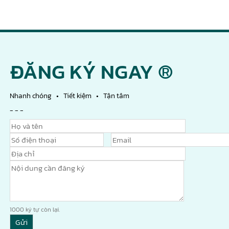
ĐĂNG KÝ NGAY ®
Nhanh chóng • Tiết kiệm • Tận tâm
- - -
1000
ký tự còn lại.