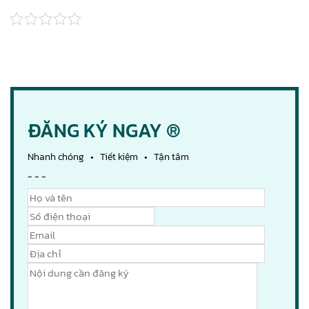
ĐĂNG KÝ NGAY ®
Nhanh chóng • Tiết kiệm • Tận tâm
- - -