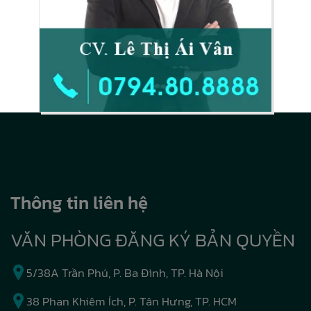
Thông tin liên hệ
VĂN PHÒNG ĐĂNG KÝ BẢN QUYỀN
5/38A Trần Phú, P. Ba Đình, TP. Hà Nội
38 Phan Khiêm Ích, P. Tân Hưng, TP. HCM