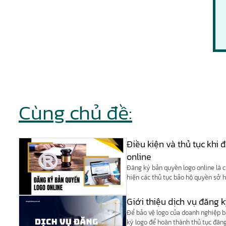
Cùng chủ đề:
Điều kiện và thủ tục khi
online
Đăng ký bản quyền logo online là c
hiện các thủ tục bảo hộ quyền sở h
hình thức nộp hồ sơ điện tử hoặc 
theo quy định của cơ quan nhà nư
Giới thiệu dịch vụ đăng 
Để bảo vệ logo của doanh nghiệp b
ký logo để hoàn thành thủ tục đăng