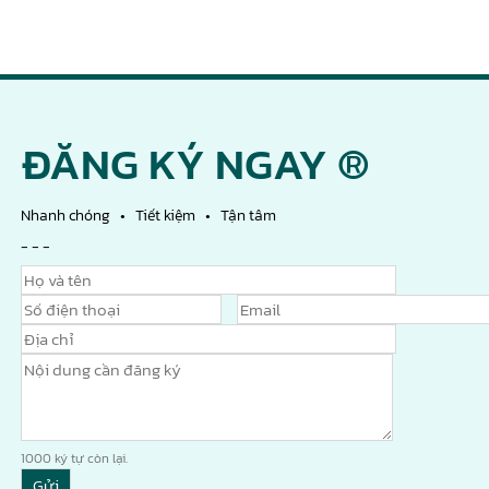
ĐĂNG KÝ NGAY ®
Nhanh chóng • Tiết kiệm • Tận tâm
- - -
1000
ký tự còn lại.