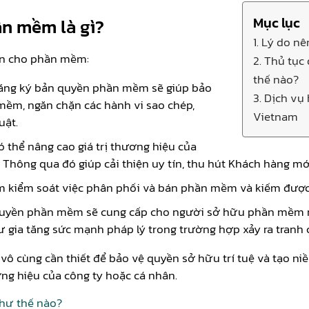
Mục lục
ần mềm là gì?
1. Lý do n
ền cho phần mềm:
2. Thủ tụ
thế nào?
 đăng ký bản quyền phần mềm sẽ giúp bảo
3. Dịch vụ
mềm, ngăn chặn các hành vi sao chép,
Vietnam
uật.
 thể nâng cao giá trị thương hiệu của
 Thông qua đó giúp cải thiện uy tín, thu hút Khách hàng mớ
 kiểm soát việc phân phối và bán phần mềm và kiếm được
quyền phần mềm sẽ cung cấp cho người sở hữu phần mềm m
 gia tăng sức mạnh pháp lý trong trường hợp xảy ra tranh 
vô cùng cần thiết để bảo vệ quyền sở hữu trí tuệ và tạo ni
ơng hiệu của công ty hoặc cá nhân.
như thế nào?