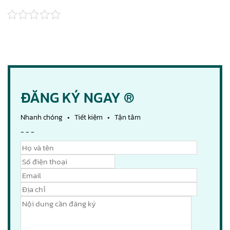
ĐĂNG KÝ NGAY ®
Nhanh chóng • Tiết kiệm • Tận tâm
- - -