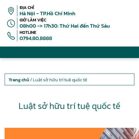
ĐỊA CHỈ
Hà Nội - TP.Hồ Chí Minh
GIỜ LÀM VIỆC
08h00 -> 17h30: Thứ Hai đến Thứ Sáu
HOTLINE
0794.80.8888
Trang chủ
/ Luật sở hữu trí tuệ quốc tế
Luật sở hữu trí tuệ quốc tế