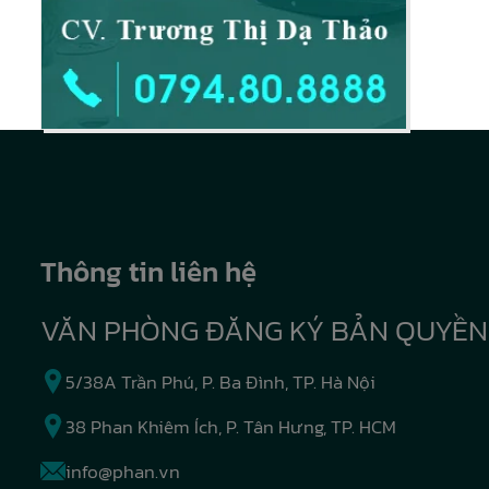
Thông tin liên hệ
VĂN PHÒNG ĐĂNG KÝ BẢN QUYỀN
5/38A Trần Phú, P. Ba Đình, TP. Hà Nội
38 Phan Khiêm Ích, P. Tân Hưng, TP. HCM
info@phan.vn