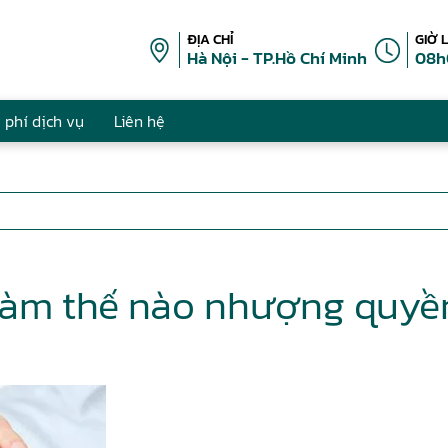
ĐỊA CHỈ
GIỜ 
Hà Nội - TP.Hồ Chí Minh
08h
 phí dịch vụ
Liên hệ
làm thế nào nhượng quyề