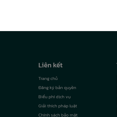
Liên kết
Trang chủ
Đăng ký bản quyền
Biểu phí dịch vụ
Giải thích pháp luật
Chính sách bảo mật