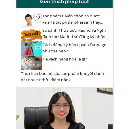
Giải thích pháp luật
Tác phẩm tuyển chọn có được
xem là tác phẩm phái sinh hay
không?
So sánh Thỏa ước Madrid và Nghị
định thư Madrid về đăng ký nhãn
hiệu quốc tế
Cách đăng ký bản quyền Fanpage
như thế nào?
Mã vạch hàng hóa là gì?
Thời hạn bảo hộ của tác phẩm khuyết danh
bắt đầu từ thời điểm nào?